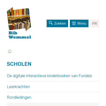
Zoeken
Menu
FR
naar
inhoud
Je
Startpagina
bent
hier:
SCHOLEN
OVERZICHT
De digitale interactieve kinderboeken van Fundels
Leerkrachten
Rondleidingen