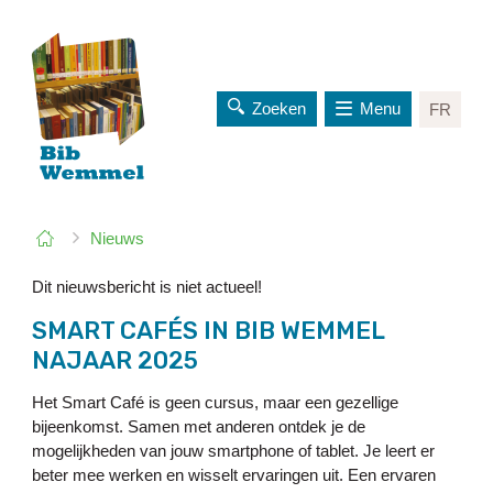
Zoeken
Menu
FR
naar
inhoud
Je
Startpagina
Nieuws
bent
hier:
Dit nieuwsbericht is niet actueel!
SMART CAFÉS IN BIB WEMMEL
NAJAAR 2025
Het Smart Café is geen cursus, maar een gezellige
bijeenkomst. Samen met anderen ontdek je de
mogelijkheden van jouw smartphone of tablet. Je leert er
beter mee werken en wisselt ervaringen uit. Een ervaren