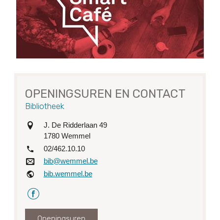
OPENINGSUREN EN CONTACT
Bibliotheek
adres
J. De Ridderlaan 49
1780
Wemmel
tel.
02/462.10.10
e-mail
bib@wemmel.be
website
bib.wemmel.be
Facebook
Openingsuren