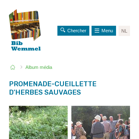
Chercher
Menu
NL
au
contenu
Vous
Page
Album média
êtes
de
ici:
départ
PROMENADE-CUEILLETTE
D'HERBES SAUVAGES