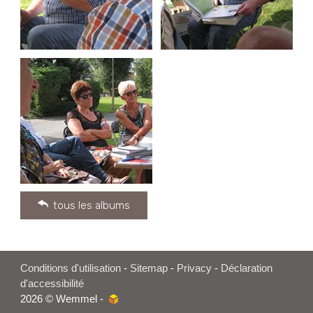
tous les albums
Conditions d'utilisation
-
Sitemap
-
Privacy
-
Déclaration
d'accessibilité
2026 © Wemmel -