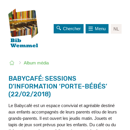
Chercher
Menu
NL
au
contenu
Vous
Page
Album média
êtes
de
ici:
départ
BABYCAFÉ: SESSIONS
D’INFORMATION ‘PORTE-BÉBÉS’
(22/02/2018)
Le Babycafé est un espace convivial et agréable destiné
aux enfants accompagnés de leurs parents et/ou de leurs
grands-parents. Il est ouvert les jeudis matin. Jouets et
tapis de jeux sont prévus pour les enfants. Du café ou du