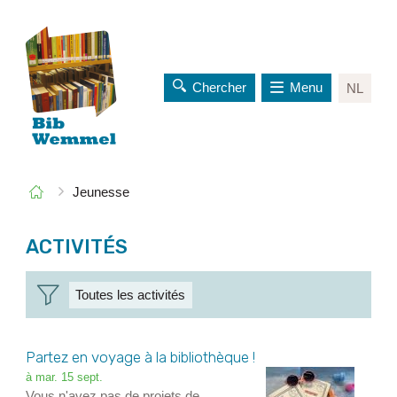
Chercher
Menu
NL
au
contenu
Vous
Page
Jeunesse
êtes
de
ici:
départ
ACTIVITÉS
Toutes les activités
OVERZICHT
Partez en voyage à la bibliothèque !
à
mar.
15
sept.
Vous n'avez pas de projets de